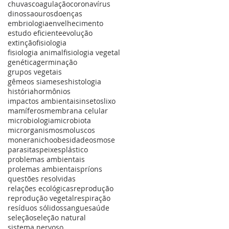
chuvas
coagulação
coronavírus
dinossaouros
doenças
embriologia
envelhecimento
estudo eficiente
evolução
extinção
fisiologia
fisiologia animal
fisiologia vegetal
genética
germinação
grupos vegetais
gêmeos siameses
histologia
história
hormônios
impactos ambientais
insetos
lixo
mamíferos
membrana celular
microbiologia
microbiota
microrganismos
moluscos
monera
nicho
obesidade
osmose
parasitas
peixes
plástico
problemas ambientais
prolemas ambientais
príons
questões resolvidas
relações ecológicas
reprodução
reprodução vegetal
respiração
resíduos sólidos
sangue
saúde
seleção
seleção natural
sistema nervoso