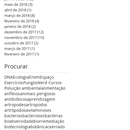
maio de 2018
(3)
3 posts
abril de 2018
(1)
1 post
março de 2018
(8)
8 posts
fevereiro de 2018
(4)
4 posts
janeiro de 2018
(2)
2 posts
dezembro de 2017
(12)
12 posts
novembro de 2017
(15)
15 posts
outubro de 2017
(2)
2 posts
março de 2017
(1)
1 post
fevereiro de 2017
(1)
1 post
Procurar
DNA
Ecologia
Enem
Espaço
Exercícios
Fungos
Nerd Cursos
Poluição ambiental
alimentação
anfíbios
animais perigosos
antibióticos
aprendizagem
artropodes
artropodos
artrópodos
avitaminoses
bacterias
bacterioses
bactérias
biodiversidade
biorremediação
biotecnologia
botânica
ceerrado