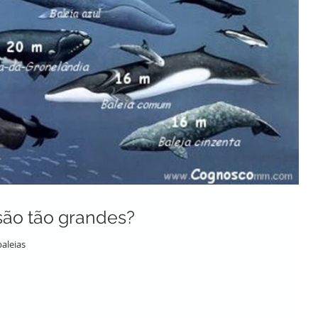
 são tão grandes?
aleias