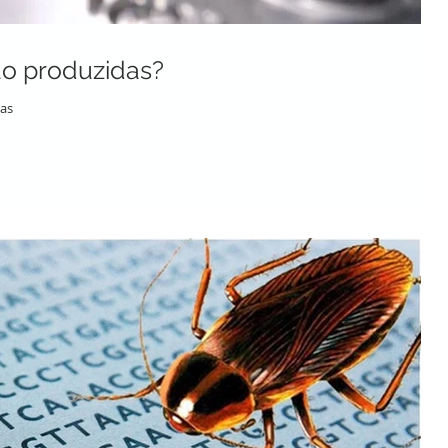
ão produzidas?
das