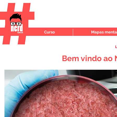
Curso
Mapas mentai
L
Bem vindo ao 