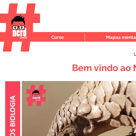
Curso
Mapas mentai
L
Bem vindo ao 