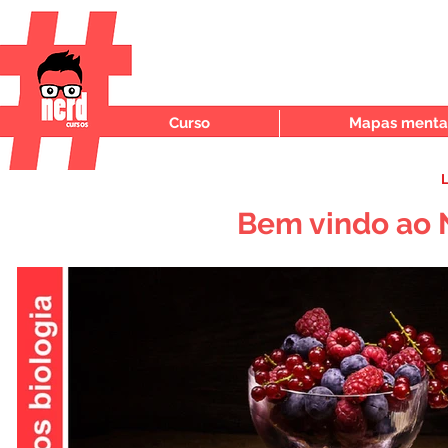
Curso
Mapas mentai
L
Bem vindo ao 