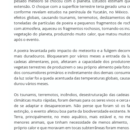
pesado meteoro se chocou com o planeta. Estudos estimam que 
extensão. O choque com a superfície terrestre teria gerado uma c
conforme revelam estudos na península de Yucatán, no México. 
efeitos globais, causando tsunamis, terremotos, deslizamentos d
toneladas de partículas de poeira e pequenos fragmentos de rocha
com atmosfera, aqueceu os fragmentos rochosos, tornando-os inca
vegetação do planeta, produzindo muito calor, que matou muitos 
após o evento.
A poeira levantada pelo impacto do meteorito e a fuligem decorr
mais duradouros. Bloquearam por vários meses a entrada da luz
cadeias alimentares, pois, afetaram a capacidade dos produtores
vegetais terrestres de produzirem o seu próprio alimento pela fotoss
dos consumidores primários e indiretamente dos demais consumid
da luz solar foi a queda acentuada das temperaturas globais, cau
durou vários meses.
Os tsunamis, terremotos, incêndios, desestruturação das cadeia
climáticas muito rápidas, foram demais para os seres vivos e cerca
de se adaptar e desapareceram. Não pense que foram só os f
extinção, o evento afetou boa parte da biodiversidade existente. M
Terra, principalmente, no meio aquático, mais estável e, no mei
menores animais, que tinham necessidade de menos alimento, 
próprio calor e que moravam em tocas subterrâneas foram menos a