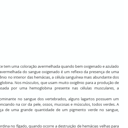
te tem uma coloração avermelhada quando bem oxigenado e azulado 
avermelhada do sangue oxigenado é um reflexo da presença de uma 
ênio no interior das hemácias, a célula sanguínea mais abundante dos 
oglobina. Nos músculos, que usam muito oxigênio para a produção de 
usada por uma hemoglobina presente nas células musculares, a 
ominante no sangue dos vertebrados, alguns lagartos possuem um 
nciando na cor da pele, ossos, mucosas e músculos, todos verdes. A 
ença de uma grande quantidade de um pigmento verde no sangue, 
dina no fígado, quando ocorre a destruição de hemácias velhas para 