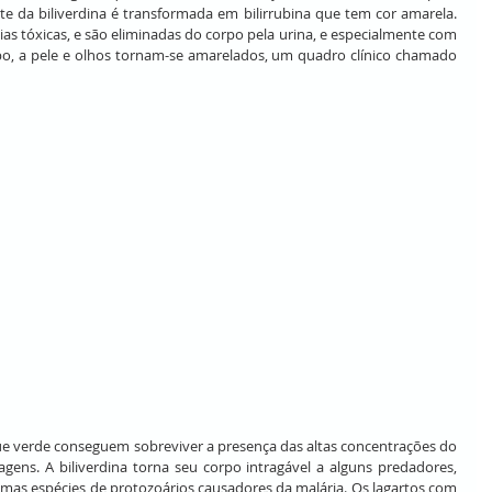
te da biliverdina é transformada em bilirrubina que tem cor amarela. 
cias tóxicas, e são eliminadas do corpo pela urina, e especialmente com 
, a pele e olhos tornam-se amarelados, um quadro clínico chamado 
e verde conseguem sobreviver a presença das altas concentrações do 
gens. A biliverdina torna seu corpo intragável a alguns predadores, 
umas espécies de protozoários causadores da malária. Os lagartos com 