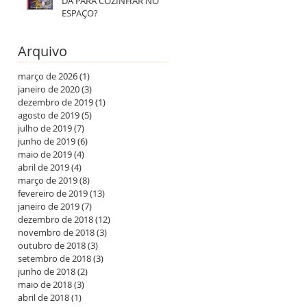
DÁ PARA COZINHAR NO
ESPAÇO?
Arquivo
março de 2026
(1)
1 post
janeiro de 2020
(3)
3 posts
dezembro de 2019
(1)
1 post
agosto de 2019
(5)
5 posts
julho de 2019
(7)
7 posts
junho de 2019
(6)
6 posts
maio de 2019
(4)
4 posts
abril de 2019
(4)
4 posts
março de 2019
(8)
8 posts
fevereiro de 2019
(13)
13 posts
janeiro de 2019
(7)
7 posts
dezembro de 2018
(12)
12 posts
novembro de 2018
(3)
3 posts
outubro de 2018
(3)
3 posts
setembro de 2018
(3)
3 posts
junho de 2018
(2)
2 posts
maio de 2018
(3)
3 posts
abril de 2018
(1)
1 post