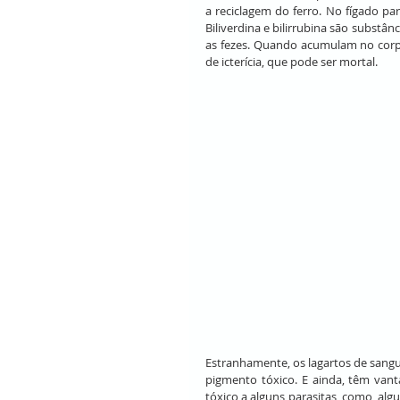
a reciclagem do ferro. No fígado par
Biliverdina e bilirrubina são substân
as fezes. Quando acumulam no corpo
de icterícia, que pode ser mortal.
Estranhamente, os lagartos de sangu
pigmento tóxico. E ainda, têm vanta
tóxico a alguns parasitas, como, alg