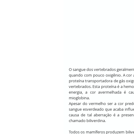
O sangue dos vertebrados geralmen
quando com pouco oxigênio. A cor 
proteína transportadora de gás oxig
vertebrados. Esta proteína é a hem
energia, a cor avermelhada é ca
mioglobina.
Apesar do vermelho ser a cor pred
sangue esverdeado que acaba influe
causa de tal aberração é a pres
chamado biliverdina.
Todos os mamíferos produzem biliver