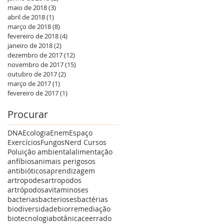
maio de 2018
(3)
3 posts
abril de 2018
(1)
1 post
março de 2018
(8)
8 posts
fevereiro de 2018
(4)
4 posts
janeiro de 2018
(2)
2 posts
dezembro de 2017
(12)
12 posts
novembro de 2017
(15)
15 posts
outubro de 2017
(2)
2 posts
março de 2017
(1)
1 post
fevereiro de 2017
(1)
1 post
Procurar
DNA
Ecologia
Enem
Espaço
Exercícios
Fungos
Nerd Cursos
Poluição ambiental
alimentação
anfíbios
animais perigosos
antibióticos
aprendizagem
artropodes
artropodos
artrópodos
avitaminoses
bacterias
bacterioses
bactérias
biodiversidade
biorremediação
biotecnologia
botânica
ceerrado