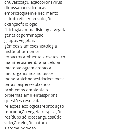
chuvas
coagulação
coronavírus
dinossaouros
doenças
embriologia
envelhecimento
estudo eficiente
evolução
extinção
fisiologia
fisiologia animal
fisiologia vegetal
genética
germinação
grupos vegetais
gêmeos siameses
histologia
história
hormônios
impactos ambientais
insetos
lixo
mamíferos
membrana celular
microbiologia
microbiota
microrganismos
moluscos
monera
nicho
obesidade
osmose
parasitas
peixes
plástico
problemas ambientais
prolemas ambientais
príons
questões resolvidas
relações ecológicas
reprodução
reprodução vegetal
respiração
resíduos sólidos
sangue
saúde
seleção
seleção natural
sistema nervoso