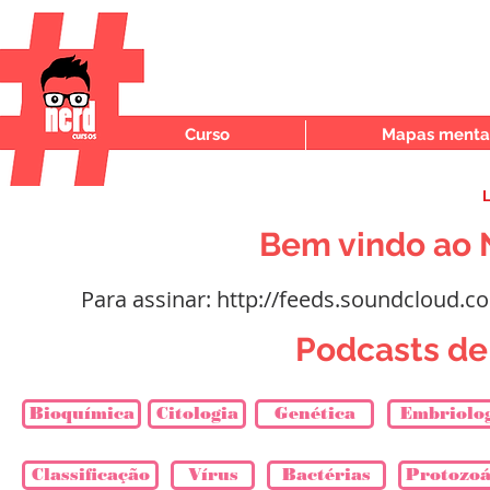
Curso
Mapas mentai
L
Bem vindo ao 
Para assinar:
http://feeds.soundcloud.c
Podcasts de 
Bioquímica
Citologia
Genética
Embriolo
Classificação
Vírus
Bactérias
Protozoá