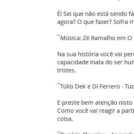
É! Sei que não está sendo f
agora? O que fazer? Sofra m
¯Música: Zé Ramalho em O Q
Na sua história você vai pe
capacidade inata do ser hu
tristes.
¯Túlio Dek e Di Ferrero - T
E preste bem atenção nisto
Como você vai reagir a part
coisa.