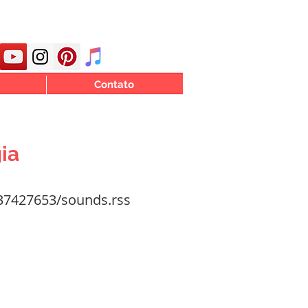
Contato
ia
37427653/sounds.rss