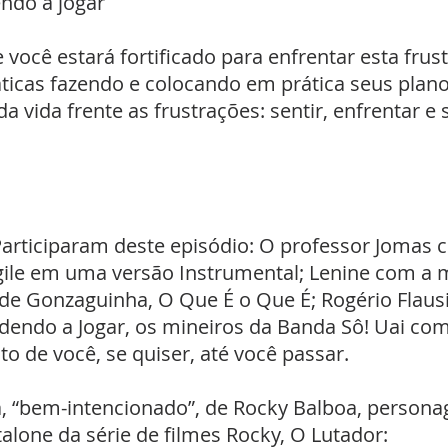
endo a jogar
você estará fortificado para enfrentar esta frus
áticas fazendo e colocando em prática seus plan
a vida frente as frustrações: sentir, enfrentar e s
articiparam deste episódio: O professor Jomas c
agile em uma versão Instrumental; Lenine com a 
de Gonzaguinha, O Que É o Que É; Rogério Flausi
endo a Jogar, os mineiros da Banda Sô! Uai com 
o de você, se quiser, até você passar.
, “bem-intencionado”, de Rocky Balboa, personag
talone da série de filmes Rocky, O Lutador: