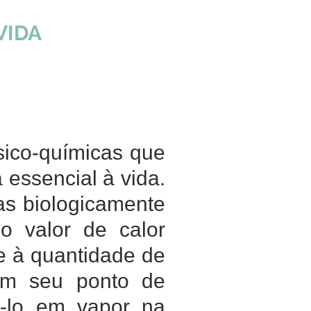
VIDA
sico-químicas que
essencial à vida.
as biologicamente
o valor de calor
se à quantidade de
em seu ponto de
ê-lo em vapor na