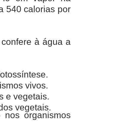
 540 calorias por
 confere à água a
otossíntese.
ismos vivos.
s e vegetais.
dos vegetais.
o nos organismos