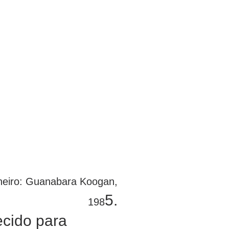
aneiro: Guanabara Koogan,
5.
198
ecido para