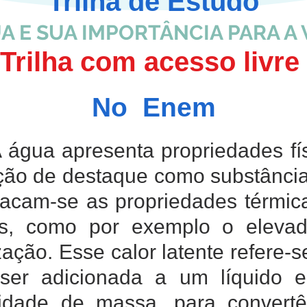
Trilha de Estudo
A E SUA IMPORTÂNCIA PARA A 
Trilha com acesso livre
No Enem
 água apresenta propriedades fí
ção de destaque como substância 
tacam-se as propriedades térmic
es, como por exemplo o elevad
zação. Esse calor latente refere-
 ser adicionada a um líquido 
nidade de massa, para convert