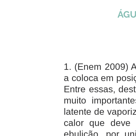
ÁGU
1. (Enem 2009) A
a coloca em posi
Entre essas, des
muito important
latente de vapori
calor que deve
ebulição, por u