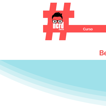
Curso
B