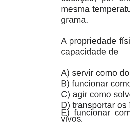
mesma temperatur
grama.
A propriedade fí
capacidade de
A) servir como do
B) funcionar como
C) agir como solv
D) transportar os
E) funcionar co
vivos
.