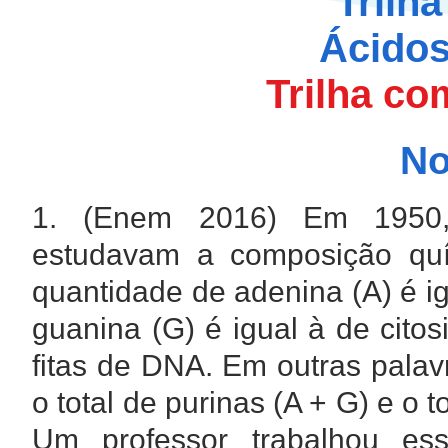
Trilh
Ácidos
Trilha co
N
1. (Enem 2016)
Em 1950,
estudavam a composição qu
quantidade de adenina (A) é ig
guanina (G) é igual à de cito
fitas de DNA. Em outras palav
o total de purinas (A + G) e o t
Um professor trabalhou es