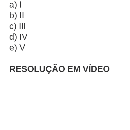
a) I
b) II
c) III
d) IV
e) V
RESOLUÇÃO EM VÍDEO