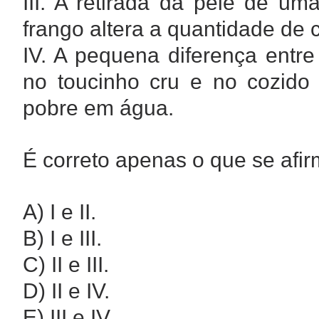
III. A retirada da pele de u
frango altera a quantidade de c
IV. A pequena diferença entre
no toucinho cru e no cozido 
pobre em água.
É correto apenas o que se afi
A) I e II.
B) I e III.
C) II e III.
D) II e IV.
E) III e IV.