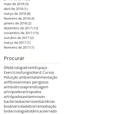
maio de 2018
(3)
3 posts
abril de 2018
(1)
1 post
março de 2018
(8)
8 posts
fevereiro de 2018
(4)
4 posts
janeiro de 2018
(2)
2 posts
dezembro de 2017
(12)
12 posts
novembro de 2017
(15)
15 posts
outubro de 2017
(2)
2 posts
março de 2017
(1)
1 post
fevereiro de 2017
(1)
1 post
Procurar
DNA
Ecologia
Enem
Espaço
Exercícios
Fungos
Nerd Cursos
Poluição ambiental
alimentação
anfíbios
animais perigosos
antibióticos
aprendizagem
artropodes
artropodos
artrópodos
avitaminoses
bacterias
bacterioses
bactérias
biodiversidade
biorremediação
biotecnologia
botânica
ceerrado