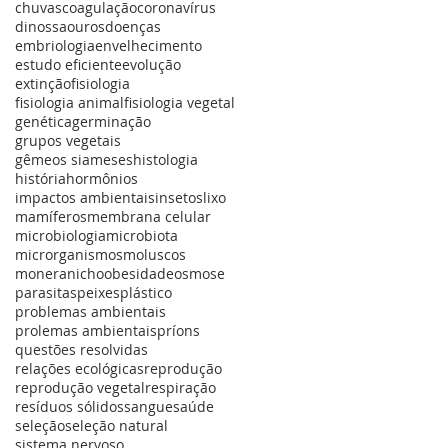
chuvas
coagulação
coronavírus
dinossaouros
doenças
embriologia
envelhecimento
estudo eficiente
evolução
extinção
fisiologia
fisiologia animal
fisiologia vegetal
genética
germinação
grupos vegetais
gêmeos siameses
histologia
história
hormônios
impactos ambientais
insetos
lixo
mamíferos
membrana celular
microbiologia
microbiota
microrganismos
moluscos
monera
nicho
obesidade
osmose
parasitas
peixes
plástico
problemas ambientais
prolemas ambientais
príons
questões resolvidas
relações ecológicas
reprodução
reprodução vegetal
respiração
resíduos sólidos
sangue
saúde
seleção
seleção natural
sistema nervoso