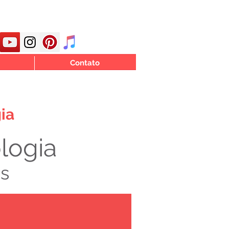
Contato
ia
ologia
os