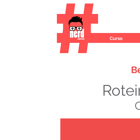
Curso
B
Rotei
C